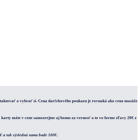
ntaktovať a vybrať si. Cena darčekového poukazu je rovnaká ako cena masáže
o karty máte v cene samozrejme aj bonus za vernosť a to vo forme zľavy 20€ z
5€ a tak výsledná suma bude 160€.