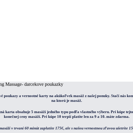
vé poukazy a vernostné karty na akúkoľvek masáž z našej ponuky. Stačí nás ko
na ktorú je masáž.
á karta obsahuje 5 masáží jedného typu podľa vlastného výberu. Pri kúpe tejt
konečnej ceny masáží. Pri kúpe 10 terpií platíte len za 9 a 10. máte zdarma.
masáží v trvaní 60 minút zaplatíte 175€, ale s našou vernostnou zľavou ušetríte 1